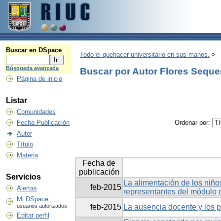
Buscar en DSpace
Todo el quehacer universitario en sus manos.
>
Búsqueda avanzada
Buscar por Autor Flores Seque
Página de inicio
Listar
Comunidades
Fecha Publicación
Ordenar por:
Autor
Título
Materia
Fecha de
publicación
Servicios
La alimentación de los niño
feb-2015
Alertas
representantes del módulo de
Mi DSpace
usuarios autorizados
feb-2015
La ausencia docente y los p
Editar perfil