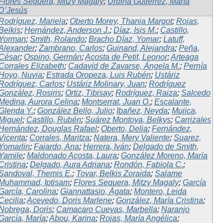
Flores Sequera, Mitzy Magaly
;
Urbina Gutiérrez, María
D’Jesús
Rodríguez, Mariela
;
Oberto Morey, Thania Margot
;
Rojas,
Belkis
;
Hernández, Anderson J.
;
Díaz, Isis M.
;
Castillo,
Yorman
;
Smith, Rolando
;
Bracho Díaz, Yomar
;
Latuff,
Alexander
;
Zambrano, Carlos
;
Guinand, Alejandra
;
Peña,
César
;
Ospino, Germán
;
Acosta de Petit, Leonor
;
Arteaga
Corrales Elizabeth
;
Cadavid de Zavarse, Ángela M.
;
Pernía
Hoyo, Nuvia
;
Estrada Oropeza, Luis Rubén
;
Ustáriz
Rodríguez, Carlos
;
Ustáriz Molinary, Juan
;
Rodríguez
González, Rosiris
;
Ortiz, Tibisay
;
Rodríguez, Raiza
;
Salcedo
Medina, Aurora Celina
;
Montserrat, Juan O.
;
Escalante,
Glenda Y.
;
González Bello, Julio
;
Ibañez, Neyda
;
Mujica,
Miguel
;
Castillo, Rubén
;
Suárez Montoya, Belkys
;
Carrizales
Hernández, Douglas Rafael
;
Oberto, Delia
;
Fernández,
Vicenta
;
Corrales, Maritza
;
Natera, Mery Valiente
;
Suarez,
Yomarlin
;
Fajardo, Ana
;
Herrera, Iván
;
Delgado de Smith,
Yamile
;
Maldonado Acosta, Laura
;
González Moreno, María
Cristina
;
Delgado, Aura Adriana
;
Rondón, Fabiola C.
;
Sandoval, Themis E.
;
Tovar, Belkis Zoraida
;
Salame
Muhammad, Iptisam
;
Flores Sequera, Mitzy Magaly
;
García
García, Carolina
;
Giannattasio, Ágata
;
Montero, Leida
Cecilia
;
Acevedo, Doris Marlene
;
González, María Cristina
;
Nobrega, Doris
;
Camacaro Cuevas, Marbella
;
Naranjo
García, María
;
Abou, Karina
;
Rojas, María Angélica
;