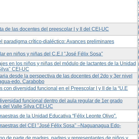
ta de las docentes del preescolar I y II del CEI-UC
el paradigma crítico-dialéctico: Avances preliminares
lar en niños y niñas del C.E.I "José Félix Sosa"
jes en los niños y niñas del módulo de lactantes de la Unidad
Silva" CEI-UC
aria desde la perspectiva de las docentes del 2do y 3er nivel
nagua-edo. Carabobo
s con diversidad funcional en el Preescolar I y II de la “U.E
iversidad funcional dentro del aula regular de 1er grado
sa del Valle Silva CEI-UC
maestras de la Unidad Educativa “Félix Leonte Olivo”.
 maestras del CEI "José Félix Sosa" –Naguanagua Edo-
o de parte de madres, padres y representantes de niños y