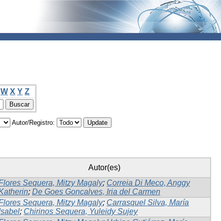
W
X
Y
Z
Autor/Registro:
Autor(es)
Flores Sequera, Mitzy Magaly
;
Correia Di Meco, Anggy
Katherin
;
De Goes Goncalves, Iria del Carmen
Flores Sequera, Mitzy Magaly
;
Carrasquel Silva, María
Isabel
;
Chirinos Sequera, Yuleidy Sujey