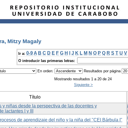
ra, Mitzy Magaly
0-9
A
B
C
D
E
F
G
H
I
J
K
L
M
N
O
P
Q
R
S
T
U
V
Ir a:
O introducir las primeras letras:
En orden:
Resultados por página
Mostrando resultados 1 a 20 de 24
Siguiente >
Título
s y niñas desde la perspectiva de las docentes y
 lactantes I y III
rocesos de aprendizaje del niño y la niña del "CEI Bárbula I"