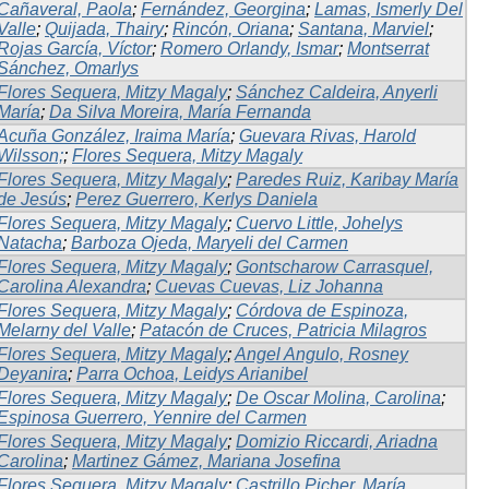
Cañaveral, Paola
;
Fernández, Georgina
;
Lamas, Ismerly Del
Valle
;
Quijada, Thairy
;
Rincón, Oriana
;
Santana, Marviel
;
Rojas García, Víctor
;
Romero Orlandy, Ismar
;
Montserrat
Sánchez, Omarlys
Flores Sequera, Mitzy Magaly
;
Sánchez Caldeira, Anyerli
María
;
Da Silva Moreira, María Fernanda
Acuña González, Iraima María
;
Guevara Rivas, Harold
Wilsson;
;
Flores Sequera, Mitzy Magaly
Flores Sequera, Mitzy Magaly
;
Paredes Ruiz, Karibay María
de Jesús
;
Perez Guerrero, Kerlys Daniela
Flores Sequera, Mitzy Magaly
;
Cuervo Little, Johelys
Natacha
;
Barboza Ojeda, Maryeli del Carmen
Flores Sequera, Mitzy Magaly
;
Gontscharow Carrasquel,
Carolina Alexandra
;
Cuevas Cuevas, Liz Johanna
Flores Sequera, Mitzy Magaly
;
Córdova de Espinoza,
Melarny del Valle
;
Patacón de Cruces, Patricia Milagros
Flores Sequera, Mitzy Magaly
;
Angel Angulo, Rosney
Deyanira
;
Parra Ochoa, Leidys Arianibel
Flores Sequera, Mitzy Magaly
;
De Oscar Molina, Carolina
;
Espinosa Guerrero, Yennire del Carmen
Flores Sequera, Mitzy Magaly
;
Domizio Riccardi, Ariadna
Carolina
;
Martinez Gámez, Mariana Josefina
Flores Sequera, Mitzy Magaly
;
Castrillo Picher, María