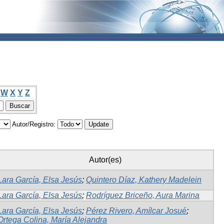
W
X
Y
Z
Autor/Registro:
Autor(es)
Lara García, Elsa Jesús
;
Quintero Díaz, Kathery Madelein
Lara García, Elsa Jesús
;
Rodríguez Briceño, Aura Marina
Lara García, Elsa Jesús
;
Pérez Rivero, Amílcar Josué
;
Ortega Colina, María Alejandra