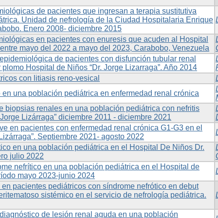
miológicas de pacientes que ingresan a terapia sustitutiva
trica. Unidad de nefrología de la Ciudad Hospitalaria Enrique
rabobo. Enero 2008- diciembre 2015
emiológicas en pacientes con enuresis que acuden al Hospital
a entre mayo del 2022 a mayo del 2023, Carabobo, Venezuela
 epidemiológica de pacientes con disfunción tubular renal
r plomo Hospital de Niños “Dr. Jorge Lizarraga”. Año 2014
ricos con litiasis reno-vesical
 en una población pediátrica en enfermedad renal crónica
 biopsias renales en una población pediátrica con nefritis
. Jorge Lizárraga” diciembre 2011 - diciembre 2021
ave en pacientes con enfermedad renal crónica G1-G3 en el
 Lizárraga”. Septiembre 2021- agosto 2022
tico en una población pediátrica en el Hospital De Niños Dr.
ro julio 2022
me nefrítico en una población pediátrica en el Hospital de
eríodo mayo 2023-junio 2024
 en pacientes pediátricos con síndrome nefrótico en debut
eritematoso sistémico en el servicio de nefrología pediátrica.
l diagnóstico de lesión renal aguda en una población