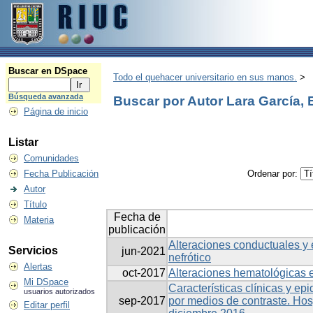
Buscar en DSpace
Todo el quehacer universitario en sus manos.
>
Búsqueda avanzada
Buscar por Autor Lara García, 
Página de inicio
Listar
Comunidades
Fecha Publicación
Ordenar por:
Autor
Título
Fecha de
Materia
publicación
Alteraciones conductuales y
Servicios
jun-2021
nefrótico
Alertas
oct-2017
Alteraciones hematológicas e
Mi DSpace
Características clínicas y ep
usuarios autorizados
sep-2017
por medios de contraste. Hos
Editar perfil