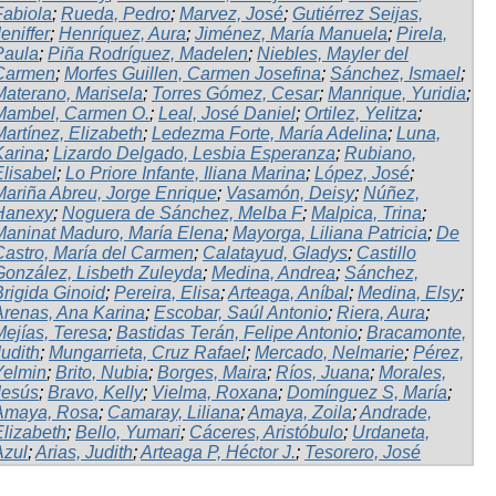
Fabiola
;
Rueda, Pedro
;
Marvez, José
;
Gutiérrez Seijas,
eniffer
;
Henríquez, Aura
;
Jiménez, María Manuela
;
Pirela,
Paula
;
Piña Rodríguez, Madelen
;
Niebles, Mayler del
Carmen
;
Morfes Guillen, Carmen Josefina
;
Sánchez, Ismael
;
Materano, Marisela
;
Torres Gómez, Cesar
;
Manrique, Yuridia
;
Mambel, Carmen O.
;
Leal, José Daniel
;
Ortilez, Yelitza
;
Martínez, Elizabeth
;
Ledezma Forte, María Adelina
;
Luna,
Karina
;
Lizardo Delgado, Lesbia Esperanza
;
Rubiano,
Elisabel
;
Lo Priore Infante, Iliana Marina
;
López, José
;
Mariña Abreu, Jorge Enrique
;
Vasamón, Deisy
;
Núñez,
Hanexy
;
Noguera de Sánchez, Melba F
;
Malpica, Trina
;
Maninat Maduro, María Elena
;
Mayorga, Liliana Patricia
;
De
Castro, María del Carmen
;
Calatayud, Gladys
;
Castillo
González, Lisbeth Zuleyda
;
Medina, Andrea
;
Sánchez,
Brigida Ginoid
;
Pereira, Elisa
;
Arteaga, Aníbal
;
Medina, Elsy
;
Arenas, Ana Karina
;
Escobar, Saúl Antonio
;
Riera, Aura
;
Mejías, Teresa
;
Bastidas Terán, Felipe Antonio
;
Bracamonte,
Judith
;
Mungarrieta, Cruz Rafael
;
Mercado, Nelmarie
;
Pérez,
Yelmin
;
Brito, Nubia
;
Borges, Maira
;
Ríos, Juana
;
Morales,
Jesús
;
Bravo, Kelly
;
Vielma, Roxana
;
Domínguez S, María
;
Amaya, Rosa
;
Camaray, Liliana
;
Amaya, Zoila
;
Andrade,
Elizabeth
;
Bello, Yumari
;
Cáceres, Aristóbulo
;
Urdaneta,
Azul
;
Arias, Judith
;
Arteaga P, Héctor J.
;
Tesorero, José