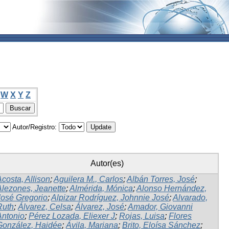
W
X
Y
Z
Autor/Registro:
Autor(es)
costa, Allison
;
Aguilera M., Carlos
;
Albán Torres, José
;
Alezones, Jeanette
;
Almérida, Mónica
;
Alonso Hernández,
José Gregorio
;
Alpizar Rodríguez, Johnnie José
;
Alvarado,
Ruth
;
Álvarez, Celsa
;
Álvarez, José
;
Amador, Giovanni
Antonio
;
Pérez Lozada, Eliexer J
;
Rojas, Luisa
;
Flores
González, Haidée
;
Ávila, Mariana
;
Brito, Eloísa Sánchez
;