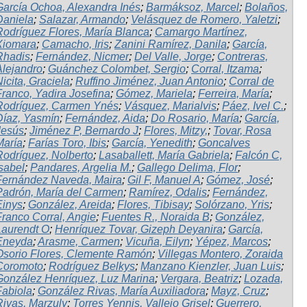
García Ochoa, Alexandra Inés
;
Barmáksoz, Marcel
;
Bolaños,
Daniela
;
Salazar, Armando
;
Velásquez de Romero, Yaletzi
;
Rodríguez Flores, María Blanca
;
Camargo Martínez,
Xiomara
;
Camacho, Iris
;
Zanini Ramírez, Danila
;
García,
Rhadis
;
Fernández, Nicmer
;
Del Valle, Jorge
;
Contreras,
Alejandro
;
Guánchez Colombet, Sergio
;
Corral, Itzama
;
icita, Graciela
;
Ruffino Jiménez, Juan Antonio
;
Corral de
Franco, Yadira Josefina
;
Gómez, Mariela
;
Ferreira, María
;
Rodríguez, Carmen Ynés
;
Vásquez, Marialvis
;
Páez, Ivel C.
;
Díaz, Yasmín
;
Fernández, Aida
;
Do Rosario, María
;
García,
Jesús
;
Jiménez P, Bernardo J
;
Flores, Mitzy,
;
Tovar, Rosa
María
;
Farías Toro, Ibis
;
García, Yenedith
;
Goncalves
Rodríguez, Nolberto
;
Lasaballett, María Gabriela
;
Falcón C,
Isabel
;
Pandares, Argelia M.
;
Gallego Delima, Flor
;
Fernández Naveda, Maira
;
Gil F, Manuel A
;
Gómez, José
;
Padrón, María del Carmen
;
Ramírez, Odalis
;
Fernández,
Einys
;
González, Areida
;
Flores, Tibisay
;
Solórzano, Yris
;
Franco Corral, Angie
;
Fuentes R., Noraida B
;
González,
Laurendt O
;
Henríquez Tovar, Gizeph Deyanira
;
García,
Eneyda
;
Arasme, Carmen
;
Vicuña, Eilyn
;
Yépez, Marcos
;
Osorio Flores, Clemente Ramón
;
Villegas Montero, Zoraida
Coromoto
;
Rodríguez Belkys
;
Manzano Kienzler, Juan Luis
;
González Henríquez, Luz Marina
;
Vergara, Beatriz
;
Lozada,
Fabiola
;
González Rivas, María Auxiliadora
;
Mayz, Cruz
;
Rivas, Marzuly
;
Torres Yennis, Vallejo Grisel
;
Guerrero,