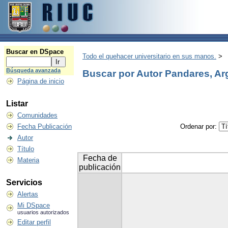
Buscar en DSpace
Todo el quehacer universitario en sus manos.
>
Búsqueda avanzada
Buscar por Autor Pandares, Arg
Página de inicio
Listar
Comunidades
Fecha Publicación
Ordenar por:
Autor
Título
Fecha de
Materia
publicación
Servicios
Alertas
Mi DSpace
usuarios autorizados
Editar perfil