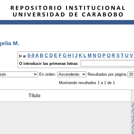
elia M.
0-9
A
B
C
D
E
F
G
H
I
J
K
L
M
N
O
P
Q
R
S
T
U
V
Ir a:
O introducir las primeras letras:
En orden:
Resultados por página
Mostrando resultados 1 a 1 de 1
Título
A