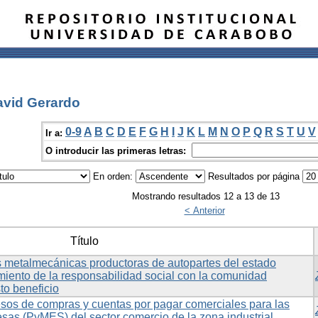
avid Gerardo
0-9
A
B
C
D
E
F
G
H
I
J
K
L
M
N
O
P
Q
R
S
T
U
V
Ir a:
O introducir las primeras letras:
En orden:
Resultados por página
Mostrando resultados 12 a 13 de 13
< Anterior
Título
 metalmecánicas productoras de autopartes del estado
miento de la responsabilidad social con la comunidad
to beneficio
esos de compras y cuentas por pagar comerciales para las
as (PyMES) del sector comercio de la zona industrial