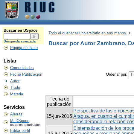
Buscar en DSpace
Todo el quehacer universitario en sus manos.
>
Búsqueda avanzada
Buscar por Autor Zambrano, D
Página de inicio
Listar
Comunidades
Fecha Publicación
Ordenar por:
Autor
Título
Materia
Fecha de
publicación
Servicios
Perspectiva de las empresas
Alertas
15-jun-2015
Aragua, en cuanto al cumpli
Mi DSpace
considerando la relación cos
usuarios autorizados
Sistematización de los proc
Editar perfil
15-jul-2015
pequeñas y medianas empres