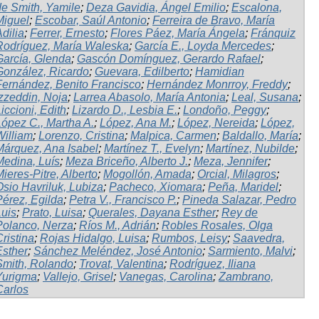
de Smith, Yamile
;
Deza Gavidia, Ángel Emilio
;
Escalona,
Miguel
;
Escobar, Saúl Antonio
;
Ferreira de Bravo, María
dilia
;
Ferrer, Ernesto
;
Flores Páez, María Ángela
;
Fránquiz
Rodríguez, María Waleska
;
García E., Loyda Mercedes
;
García, Glenda
;
Gascón Domínguez, Gerardo Rafael
;
González, Ricardo
;
Guevara, Edilberto
;
Hamidian
Fernández, Benito Francisco
;
Hernández Monrroy, Freddy
;
Izzeddin, Noja
;
Larrea Abasolo, María Antonia
;
Leal, Susana
;
iccioni, Edith
;
Lizardo D., Lesbia E.
;
Londoño, Peggy
;
López C., Martha A.
;
López, Ana M.
;
López, Nereida
;
López,
William
;
Lorenzo, Cristina
;
Malpica, Carmen
;
Baldallo, María
;
Márquez, Ana Isabel
;
Martínez T., Evelyn
;
Martínez, Nubilde
;
Medina, Luís
;
Meza Briceño, Alberto J.
;
Meza, Jennifer
;
ieres-Pitre, Alberto
;
Mogollón, Amada
;
Orcial, Milagros
;
Osio Havriluk, Lubiza
;
Pacheco, Xiomara
;
Peña, Maridel
;
Pérez, Egilda
;
Petra V., Francisco P.
;
Pineda Salazar, Pedro
Luis
;
Prato, Luisa
;
Querales, Dayana Esther
;
Rey de
Polanco, Nerza
;
Ríos M., Adrián
;
Robles Rosales, Olga
ristina
;
Rojas Hidalgo, Luisa
;
Rumbos, Leisy
;
Saavedra,
Esther
;
Sánchez Meléndez, José Antonio
;
Sarmiento, Malvi
;
Smith, Rolando
;
Trovat, Valentina
;
Rodríguez, Iliana
Yurigma
;
Vallejo, Grisel
;
Vanegas, Carolina
;
Zambrano,
Carlos