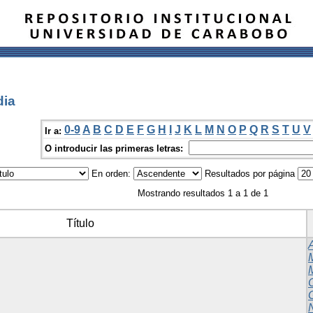
dia
0-9
A
B
C
D
E
F
G
H
I
J
K
L
M
N
O
P
Q
R
S
T
U
V
Ir a:
O introducir las primeras letras:
En orden:
Resultados por página
Mostrando resultados 1 a 1 de 1
Título