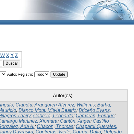
W
X
Y
Z
Autor/Registro:
Autor(es)
Angulo, Claudia
;
Aranguren Álvarez, Williams
;
Barba,
Mauricio
;
Blanco Mota, Mitvia Beatriz
;
Briceño Evans,
Milagros Thairy
;
Cabrera, Leonardo
;
Camarán, Enrique
;
Camargo Martínez, Xiomara
;
Cantón, Ángel
;
Castillo
González, Ada A.
;
Chacón, Thomas
;
Chapardi Querales,
Nancy Duvraska
;
Contreras, Ivette
;
Correa, Dalia
;
Delgado