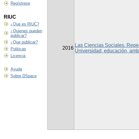
Regístrese
RIUC
¿Que es RIUC?
¿Quienes pueden
publicar?
¿Que publicar?
Las Ciencias Sociales. Repens
2016
Politicas
Universidad, educación, ambi
Licencia
Ayuda
Sobre DSpace