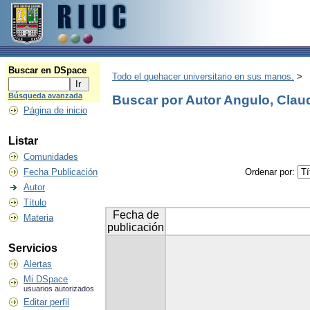
Buscar en DSpace
Todo el quehacer universitario en sus manos.
>
Búsqueda avanzada
Buscar por Autor Angulo, Clau
Página de inicio
Listar
Comunidades
Fecha Publicación
Ordenar por:
Autor
Título
Fecha de
Materia
publicación
Servicios
Alertas
Mi DSpace
usuarios autorizados
Editar perfil