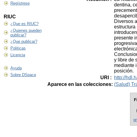
Regístrese
dentina, c
precementa
desapercib
RIUC
Diversos a
¿Que es RIUC?
estructura
¿Quienes pueden
introducen
publicar?
presente i
¿Que publicar?
progresiva
Politicas
electrónic
Conclusion
Licencia
y libre de
mediante i
Ayuda
posición.
Sobre DSpace
URI :
http://hdl
Aparece en las colecciones:
(Salud) Tr
F
gm