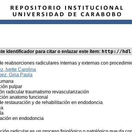
http://hdl
te identificador para citar o enlazar este ítem:
e reabsorciones radiculares internas y externas con procedimie
z, Ivette Carolina
pez, Gina Paola
humana
ión pulpar
n radicular traumatismo revascularización
ción anatomo funcional
e restauración y de rehabilitación en endodoncia
ia
ía
zación en endodoncia
ción radicular es un proceso fisiológico o patológico que da com