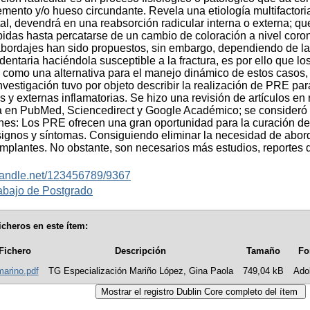
emento y/o hueso circundante. Revela una etiología multifactor
l, devendrá en una reabsorción radicular interna o externa; 
idas hasta percatarse de un cambio de coloración a nivel coron
bordajes han sido propuestos, sin embargo, dependiendo de la
 dentaria haciéndola susceptible a la fractura, es por ello que
 como una alternativa para el manejo dinámico de estos casos, 
nvestigación tuvo por objeto describir la realización de PRE p
s y externas inflamatorias. Se hizo una revisión de artículos en 
a en PubMed, Sciencedirect y Google Académico; se consideró 
es: Los PRE ofrecen una gran oportunidad para la curación de 
 signos y síntomas. Consiguiendo eliminar la necesidad de abo
mplantes. No obstante, son necesarios más estudios, reportes 
.handle.net/123456789/9367
abajo de Postgrado
icheros en este ítem:
Fichero
Descripción
Tamaño
Fo
arino.pdf
TG Especialización Mariño López, Gina Paola
749,04 kB
Ado