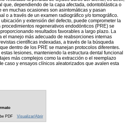
ial que, dependiendo de la capa afectada, odontoblástica o
que en muchas ocasiones son asintomáticas y pasan
al o a través de un examen radiográfico y/o tomográfico.
 ubicación y extensión del defecto, puede comprometer la
 los procedimientos regenerativos endodónticos (PRE) se
proporcionando resultados favorables a largo plazo. La
ara el manejo más adecuado de reabsorciones internas
revistas científicas indexadas, a través de la búsqueda
que dentro de los PRE se manejan protocolos diferentes.
estas lesiones, manteniendo la estructura dental funcional
rdajes más complejos como la extracción o el reemplazo
de caso y ensayos clínicos aleatorizados que avalen esta
rmato
be PDF
Visualizar/Abrir