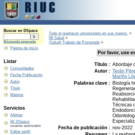
Buscar en DSpace
Todo el quehacer universitario en sus manos.
>
09 Salud
>
Búsqueda avanzada
(Salud) Trabajo de Postgrado
>
Página de inicio
Por favor, use es
Listar
Título :
Abordaje d
Comunidades
Autor :
Terán Pére
Fecha Publicación
Mariño Ló
Autor
Palabras clave :
Biología 
Regenerac
Título
Reabsorció
Materia
Rehabilita
Técnicas d
Servicios
Endodonc
Alertas
Odontolog
Especiali
Mi DSpace
usuarios autorizados
Fecha de publicación :
nov-2022
Editar perfil
Resumen :
La reabsor