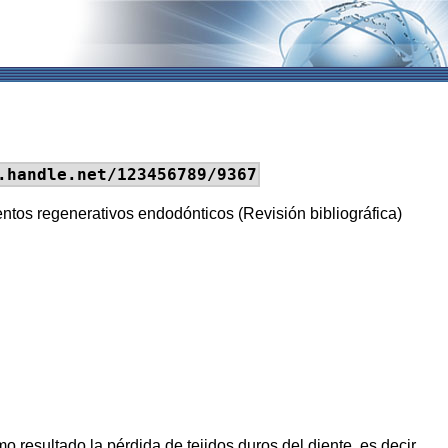
.handle.net/123456789/9367
ntos regenerativos endodónticos (Revisión bibliográfica)
o resultado la pérdida de tejidos duros del diente, es decir,