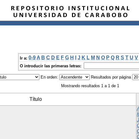
0-9
A
B
C
D
E
F
G
H
I
J
K
L
M
N
O
P
Q
R
S
T
U
V
Ir a:
O introducir las primeras letras:
En orden:
Resultados por página
Mostrando resultados 1 a 1 de 1
Título