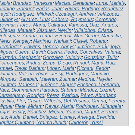
Paola
;
Brandao, Vanessa
;
Macías, Geraldine
;
Luna, Marialy
;
Hidalgo, Samuel
;
Farías, Juan
;
Rivero, Rodrigo
;
Rodríguez,
Leydi
;
Rodríguez, Mildred
;
Uzcategui, Andrea
;
Velázquez,
Juliannys
;
Álvarez, Lina
;
Cabrera, Raymerlis
;
Coronado,
Heymar
;
Flores, María
;
Gallardo, Vanessa
;
Díaz, Andrés
;
Villegas, Manuel
;
Vásquez, Neylin
;
Villalobos, Oriana
;
Velásquez, Ariana
;
Tariba, Evemar
;
Mac Gregor, Mariuska
;
Pérez, Kengely
;
Martínez, Nerliani
;
Clavel, Roberto
;
Hernández, Edwins
;
Herrera, Annys
;
Jiménez, Saúl
;
Joya,
Miguel
;
Guerra, David
;
Guerra, Pedro
;
Goncalves, Valeria
;
Guzmán, Stephanie
;
González, Yuleidy
;
González, Tulio
;
Colmenares, Andrid
;
Zerpa, Diego
;
Rangel, María
;
Ruiz,
Ismael
;
Tovar, Dariem
;
López, María
;
Richani, Fedor
;
uintero, Valeria
;
Rivas, Jessy
;
Rodríguez, Mauricio
;
Márquez, Sarabith
;
Materán, Zulimar
;
Medina, Hayde
;
Quintero, Vanessa
;
Jiménez, Miguel
;
Pacheco, Leonardo
;
Páez, Dionmariam
;
Paredes, Sabrina
;
Méndez, Luznel
;
Carrasquero, Rodrigo
;
Pérez, Patricia
;
Pérez, Abraham
;
astillo, Flor
;
Castro, Wilbelis
;
Del Rosario, Oriana
;
Ferreira,
Miguel
;
Flete, Miriam
;
Reyes, María
;
Rodríguez, Milangela
;
Rojas, Emily
;
Sánchez, Miguel
;
Yacoub, Miguel
;
Serrano,
Luis
;
Aude, Daniel
;
Britapaz, Lismey
;
Arteaga, Everilda
;
Aguilar-Quintana, Yraima Judith
;
Calderón, Yussi