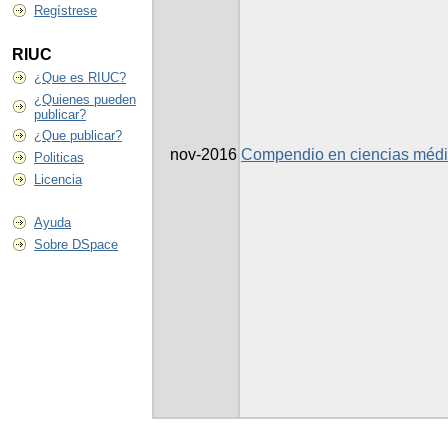
Regístrese
RIUC
¿Que es RIUC?
¿Quienes pueden
publicar?
¿Que publicar?
nov-2016
Compendio en ciencias médic
Politicas
Licencia
Ayuda
Sobre DSpace