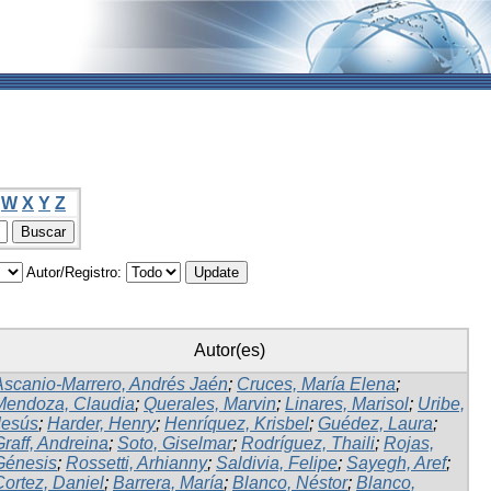
W
X
Y
Z
Autor/Registro:
Autor(es)
Ascanio-Marrero, Andrés Jaén
;
Cruces, María Elena
;
Mendoza, Claudia
;
Querales, Marvin
;
Linares, Marisol
;
Uribe,
Jesús
;
Harder, Henry
;
Henríquez, Krisbel
;
Guédez, Laura
;
Graff, Andreina
;
Soto, Giselmar
;
Rodríguez, Thaili
;
Rojas,
Génesis
;
Rossetti, Arhianny
;
Saldivia, Felipe
;
Sayegh, Aref
;
Cortez, Daniel
;
Barrera, María
;
Blanco, Néstor
;
Blanco,