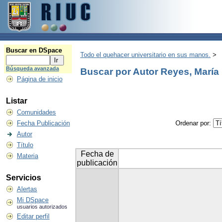
Buscar en DSpace
Todo el quehacer universitario en sus manos.
>
Búsqueda avanzada
Buscar por Autor Reyes, María
Página de inicio
Listar
Comunidades
Fecha Publicación
Ordenar por:
Autor
Título
Fecha de
Materia
publicación
Servicios
Alertas
Mi DSpace
usuarios autorizados
Editar perfil