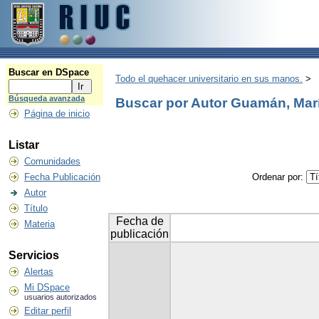
Buscar en DSpace
Todo el quehacer universitario en sus manos.
>
Búsqueda avanzada
Buscar por Autor Guamán, Mar
Página de inicio
Listar
Comunidades
Fecha Publicación
Ordenar por:
Autor
Título
Fecha de
Materia
publicación
Servicios
Alertas
Mi DSpace
usuarios autorizados
Editar perfil