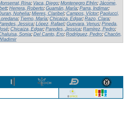
Monserrat, Rina
;
Vaca, Diego
;
Montenegro Efrén
;
Jácome,
bett
;
Herrera, Roberto
;
Guamán, María
;
Parra, Indimar
;
Duran, Nohelia
;
Mieres, Claribel
;
Campos, Víctor
;
Paolucci,
Loredana
;
Tierno, María
;
Chicaiza, Edgar
;
Razo, Clara
;
Paredes, Jessica
;
López, Rafael
;
Guevara, Venus
;
Pineda,
José
;
Chicaiza, Edgar
;
Paredes, Jessica
;
Ramírez, Pedro
;
Chaluisa, Sonia
;
Del Canto, Ero
;
Rodríguez, Pedro
;
Chacón,
Wladimir