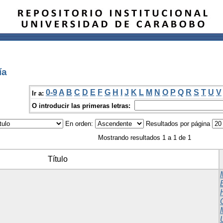
ía
0-9
A
B
C
D
E
F
G
H
I
J
K
L
M
N
O
P
Q
R
S
T
U
V
Ir a:
O introducir las primeras letras:
En orden:
Resultados por página
Mostrando resultados 1 a 1 de 1
Título