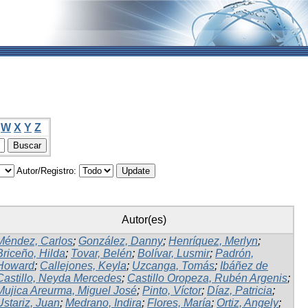
W
X
Y
Z
Autor/Registro:
Autor(es)
Méndez, Carlos
;
González, Danny
;
Henríquez, Merlyn
;
Briceño, Hilda
;
Tovar, Belén
;
Bolívar, Lusmir
;
Padrón,
Howard
;
Callejones, Keyla
;
Uzcanga, Tomás
;
Ibáñez de
Castillo, Neyda Mercedes
;
Castillo Oropeza, Rubén Argenis
;
Mujica Areurma, Miguel José
;
Pinto, Víctor
;
Díaz, Patricia
;
Ustariz, Juan
;
Medrano, Indira
;
Flores, María
;
Ortiz, Angely
;