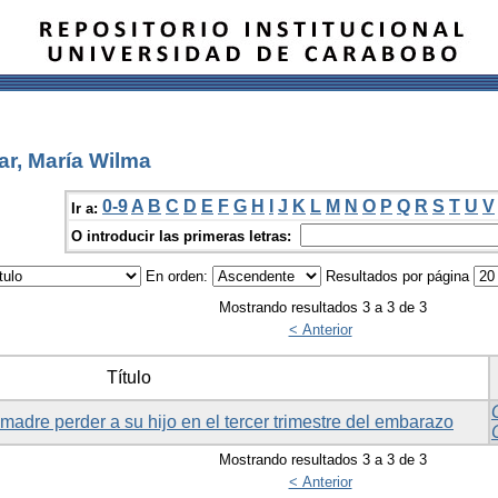
ar, María Wilma
0-9
A
B
C
D
E
F
G
H
I
J
K
L
M
N
O
P
Q
R
S
T
U
V
Ir a:
O introducir las primeras letras:
En orden:
Resultados por página
Mostrando resultados 3 a 3 de 3
< Anterior
Título
 madre perder a su hijo en el tercer trimestre del embarazo
Mostrando resultados 3 a 3 de 3
< Anterior