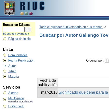
Buscar en DSpace
Todo el quehacer universitario en sus manos.
>
Búsqueda avanzada
Buscar por Autor Gallango Tov
Página de inicio
Listar
Comunidades
Fecha Publicación
Ordenar por:
Autor
Título
Materia
Fecha de
publicación
Servicios
mar-2018
Significado que tiene para la
Alertas
Mi DSpace
usuarios autorizados
Editar perfil