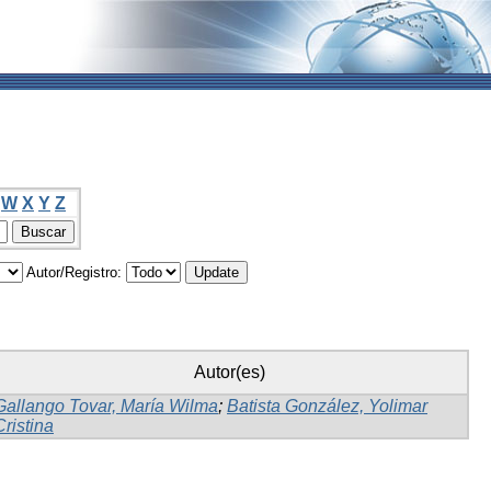
W
X
Y
Z
Autor/Registro:
Autor(es)
Gallango Tovar, María Wilma
;
Batista González, Yolimar
Cristina