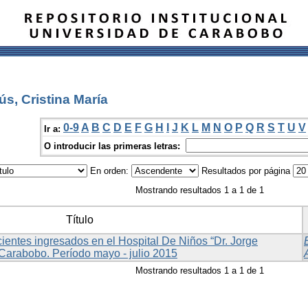
s, Cristina María
0-9
A
B
C
D
E
F
G
H
I
J
K
L
M
N
O
P
Q
R
S
T
U
V
Ir a:
O introducir las primeras letras:
En orden:
Resultados por página
Mostrando resultados 1 a 1 de 1
Título
cientes ingresados en el Hospital De Niños “Dr. Jorge
 Carabobo. Período mayo - julio 2015
Mostrando resultados 1 a 1 de 1