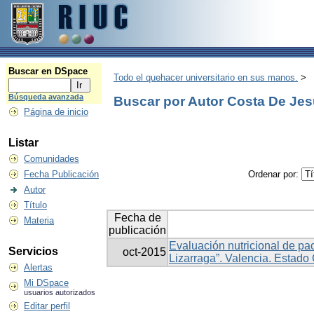
Buscar en DSpace
Todo el quehacer universitario en sus manos.
>
Búsqueda avanzada
Buscar por Autor Costa De Jesú
Página de inicio
Listar
Comunidades
Fecha Publicación
Ordenar por:
Autor
Título
Fecha de
Materia
publicación
Evaluación nutricional de pa
Servicios
oct-2015
Lizarraga”. Valencia. Estado
Alertas
Mi DSpace
usuarios autorizados
Editar perfil