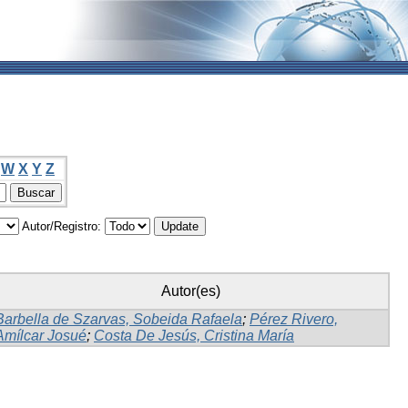
W
X
Y
Z
Autor/Registro:
Autor(es)
Barbella de Szarvas, Sobeida Rafaela
;
Pérez Rivero,
Amílcar Josué
;
Costa De Jesús, Cristina María